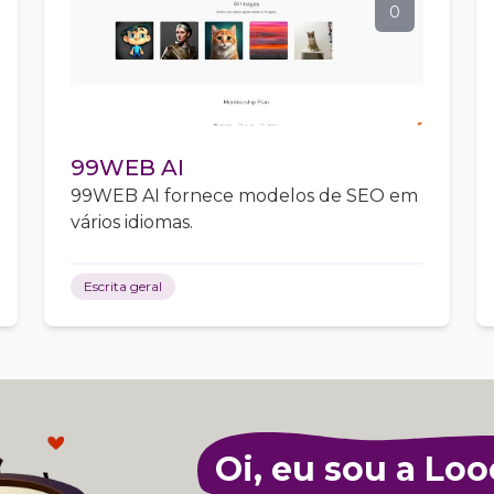
0
99WEB AI
99WEB AI fornece modelos de SEO em
vários idiomas.
Escrita geral
Oi, eu sou a Loo