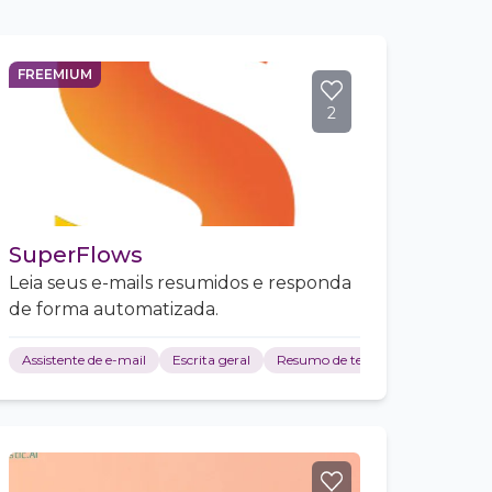
FREEMIUM
2
SuperFlows
Leia seus e-mails resumidos e responda
de forma automatizada.
Assistente de e-mail
Escrita geral
Resumo de texto