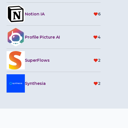
Notion IA
6
Profile Picture AI
4
SuperFlows
2
Synthesia
2