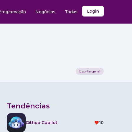
Login
Programação
Negócios
Todas
Escrita geral
Tendências
Github Copilot
10