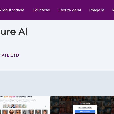
Produtividade
Educação
Escrita geral
Imagem
ture AI
t PTE LTD