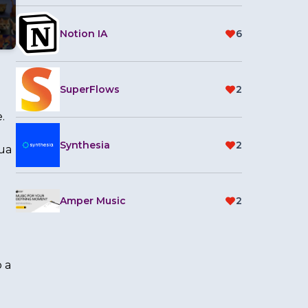
Notion IA
6
SuperFlows
2
.
Synthesia
2
sua
Amper Music
2
 a