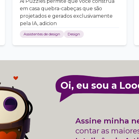
Ai Puzzles permite que você construa
em casa quebra-cabeças que são
projetados e gerados exclusivamente
pela IA, adicion
Assistentes de design
Design
Oi, eu sou a Loo
Assine minha n
contar as maiore