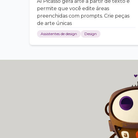
AI Picasso gera arte a partir de texto e
permite que você edite áreas
preenchidas com prompts. Crie peças
de arte únicas
Assistentes de design
Design