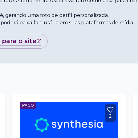
a foto. A ferramenta usará essa foto como base para criar
ê, gerando uma foto de perfil personalizada.
 poderá baixá-la e usá-la em suas plataformas de mídia
r para o site
PAGO
2