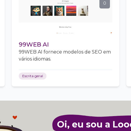
0
99WEB AI
99WEB AI fornece modelos de SEO em
vários idiomas.
Escrita geral
Oi, eu sou a Loo