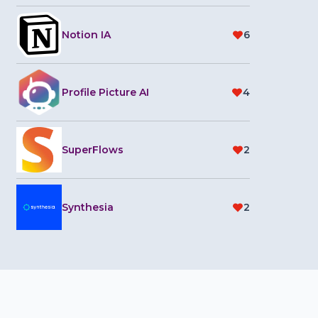
Notion IA
6
Profile Picture AI
4
SuperFlows
2
Synthesia
2