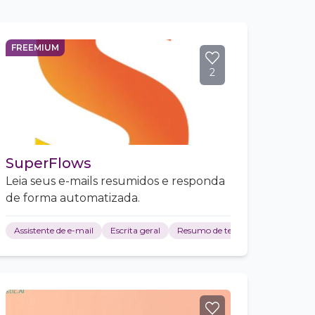
FREEMIUM
2
SuperFlows
Leia seus e-mails resumidos e responda
de forma automatizada.
Assistente de e-mail
Escrita geral
Resumo de texto