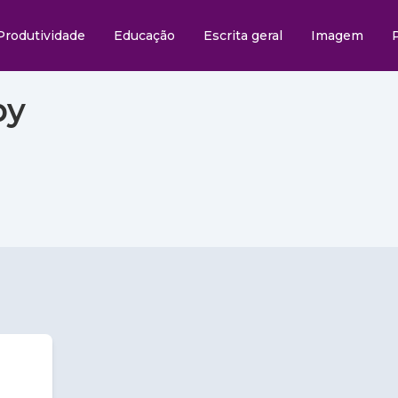
Produtividade
Educação
Escrita geral
Imagem
py