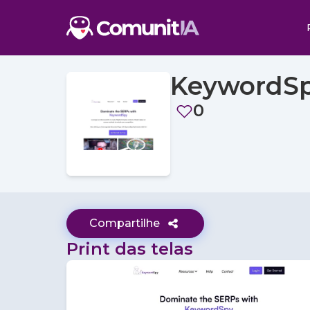
KeywordS
0
Compartilhe
Print das telas