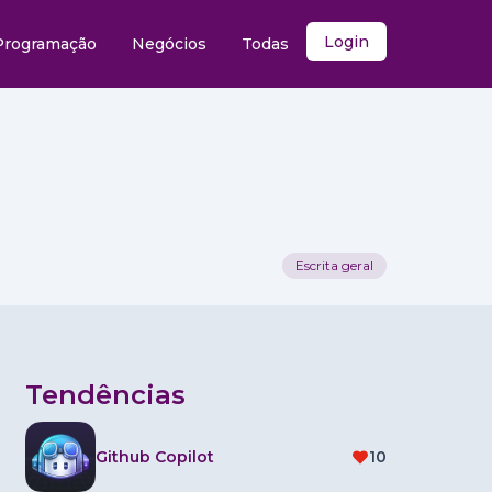
Login
Programação
Negócios
Todas
Escrita geral
Tendências
Github Copilot
10