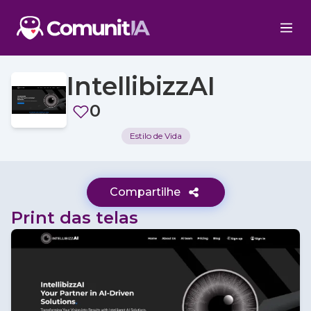
IntellibizzAI
0
Estilo de Vida
Compartilhe
Print das telas