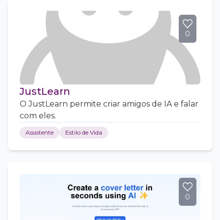
0
JustLearn
O JustLearn permite criar amigos de IA e falar
com eles.
Assistente
Estilo de Vida
0