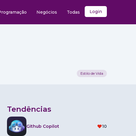
Login
Programação
Negócios
Todas
Estilo de Vida
Tendências
Github Copilot
10