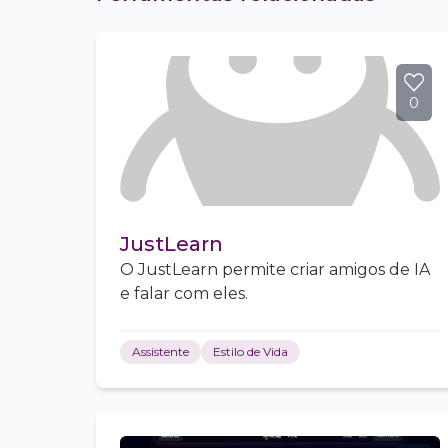
0
JustLearn
O JustLearn permite criar amigos de IA
e falar com eles.
Assistente
Estilo de Vida