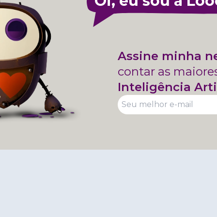
Oi, eu sou a Loo
Assine minha n
contar as maiore
Inteligência Arti