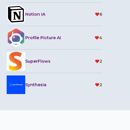
Notion IA
6
Profile Picture AI
4
SuperFlows
2
Synthesia
2