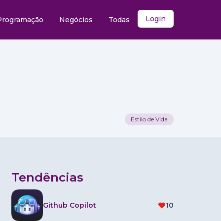
Login
Programação
Negócios
Todas
Estilo de Vida
Tendências
Github Copilot
10