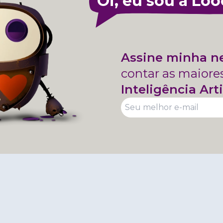
Oi, eu sou a Loo
Assine minha n
contar as maiore
Inteligência Arti