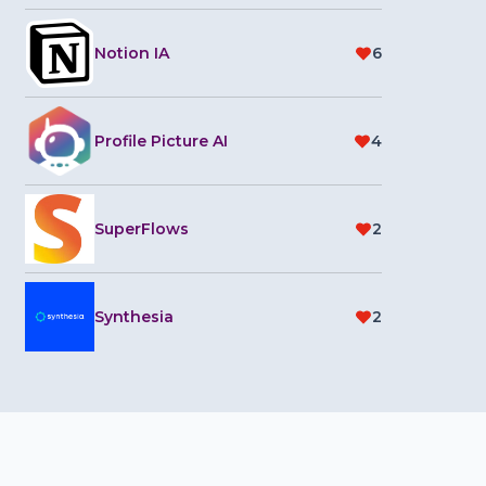
Notion IA
6
Profile Picture AI
4
SuperFlows
2
Synthesia
2