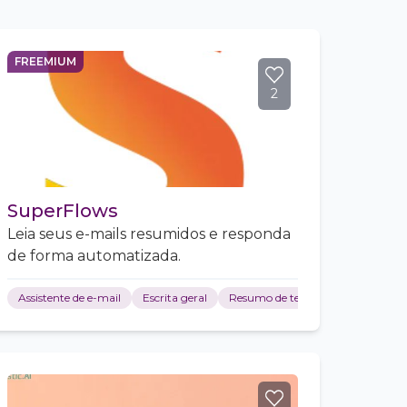
FREEMIUM
2
SuperFlows
Leia seus e-mails resumidos e responda
de forma automatizada.
Assistente de e-mail
Escrita geral
Resumo de texto