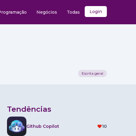
Login
Programação
Negócios
Todas
Escrita geral
Tendências
Github Copilot
10