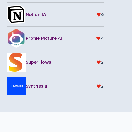
Notion IA
6
Profile Picture AI
4
SuperFlows
2
Synthesia
2