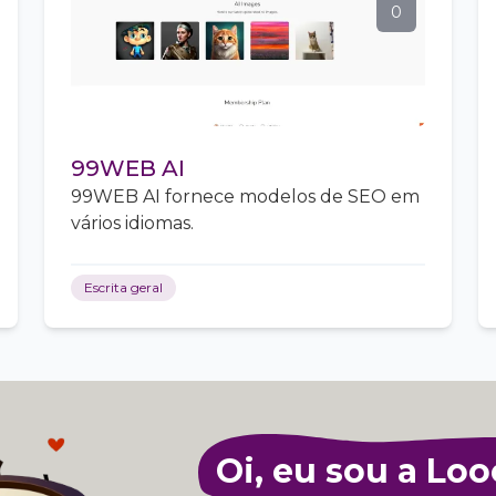
0
99WEB AI
99WEB AI fornece modelos de SEO em
vários idiomas.
Escrita geral
Oi, eu sou a Loo