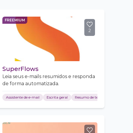
FREEMIUM
2
SuperFlows
Leia seus e-mails resumidos e responda
de forma automatizada.
Assistente de e-mail
Escrita geral
Resumo de texto