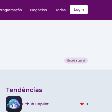
Login
Programação
Negócios
Todas
Escrita geral
Tendências
Github Copilot
10