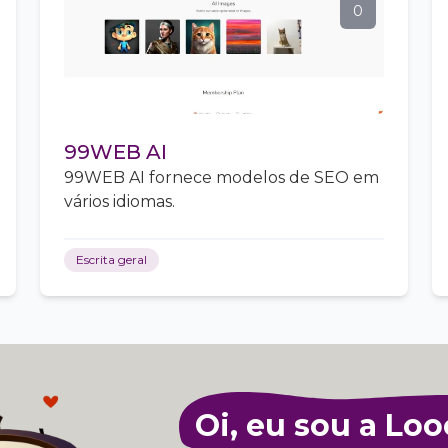
0
99WEB AI
99WEB AI fornece modelos de SEO em
vários idiomas.
Escrita geral
Oi, eu sou a Loo