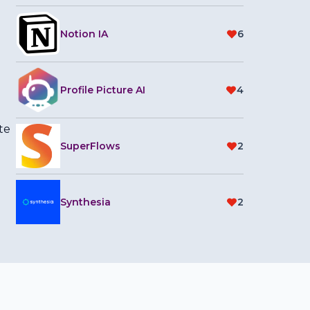
Notion IA
6
Profile Picture AI
4
te
SuperFlows
2
Synthesia
2