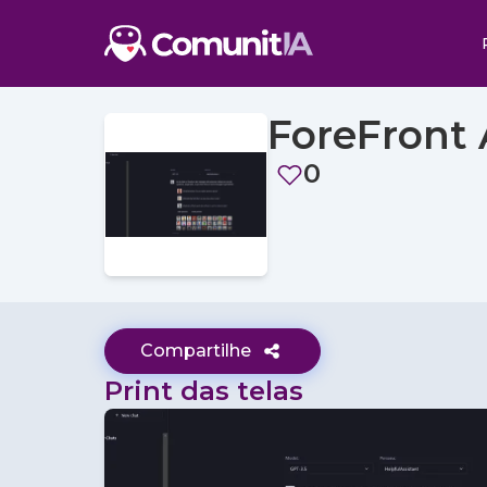
ForeFront 
0
Compartilhe
Print das telas