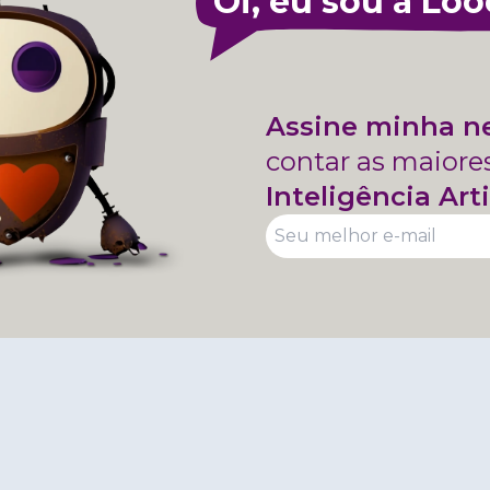
Oi, eu sou a Loo
Assine minha n
contar as maiore
Inteligência Arti