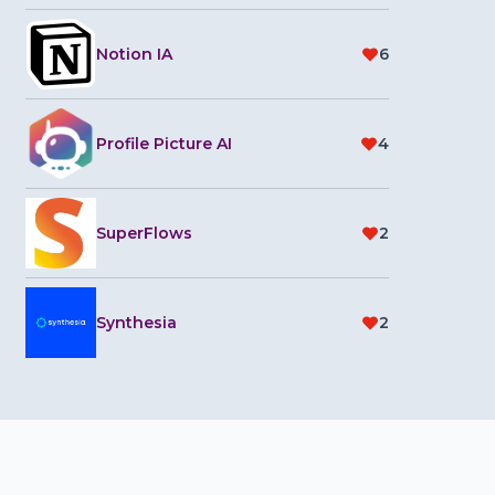
Notion IA
6
Profile Picture AI
4
SuperFlows
2
Synthesia
2