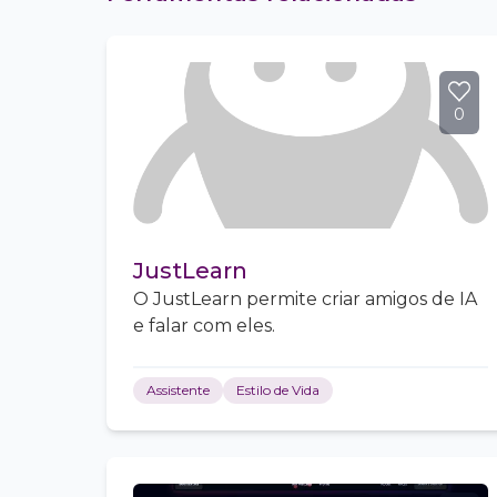
0
JustLearn
O JustLearn permite criar amigos de IA
e falar com eles.
Assistente
Estilo de Vida