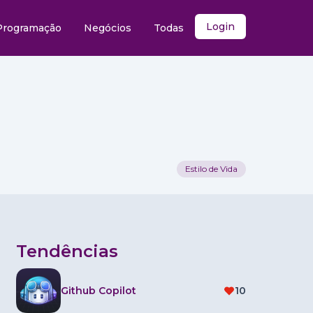
Login
Programação
Negócios
Todas
Estilo de Vida
Tendências
Github Copilot
10