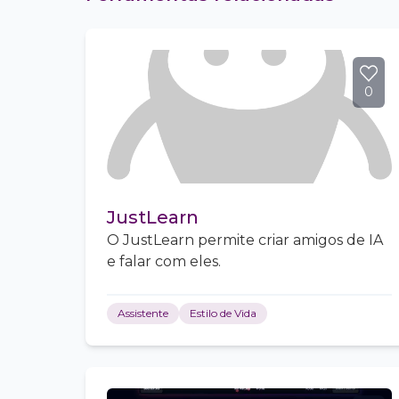
0
JustLearn
O JustLearn permite criar amigos de IA
e falar com eles.
Assistente
Estilo de Vida