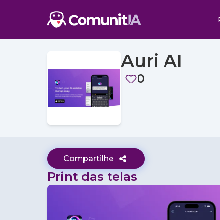
Auri AI
0
Compartilhe
Print das telas