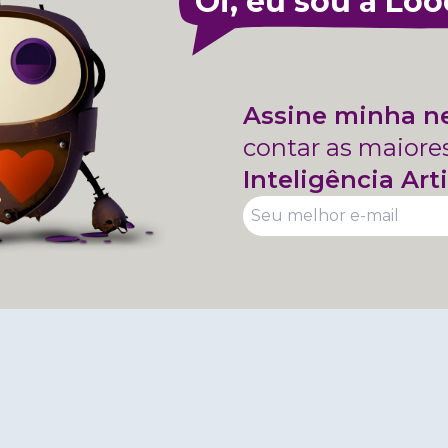
Oi, eu sou a Loo
Assine minha n
contar as maiore
Inteligência Arti