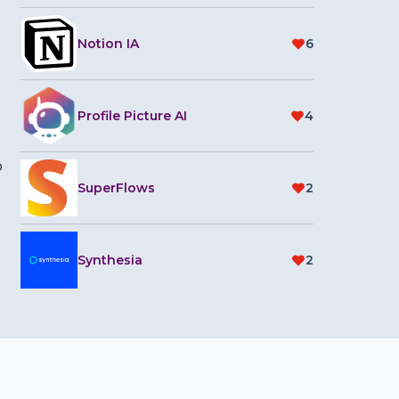
Notion IA
6
Profile Picture AI
4
o
SuperFlows
2
Synthesia
2