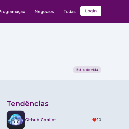
Login
Programação
Negócios
Todas
Estilo de Vida
Tendências
Github Copilot
10