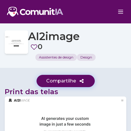
AI2image
0
Assistentes de design
Design
Compartilhe
Print das telas