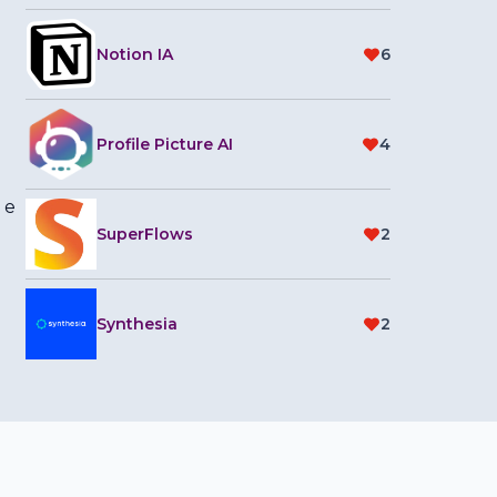
Notion IA
6
Profile Picture AI
4
 e
SuperFlows
2
Synthesia
2