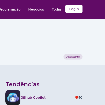
Login
Programação
Negócios
Todas
Assistente
Tendências
Github Copilot
10