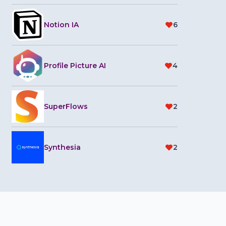
Notion IA
6
Profile Picture AI
4
SuperFlows
2
Synthesia
2