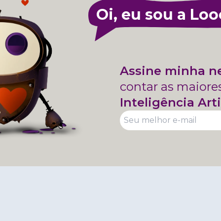
Oi, eu sou a Loo
Assine minha n
contar as maiore
Inteligência Arti