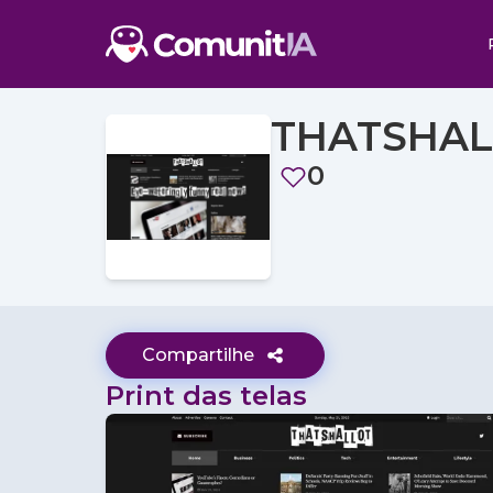
THATSHA
0
Compartilhe
Print das telas