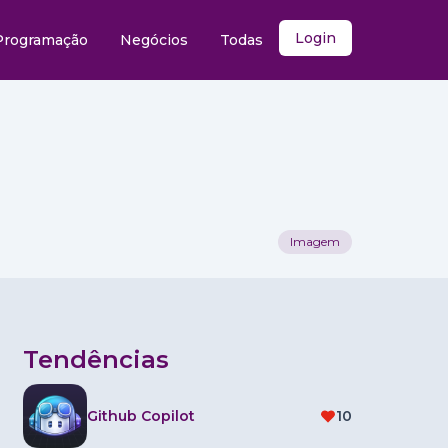
Login
Programação
Negócios
Todas
Imagem
Tendências
Github Copilot
10