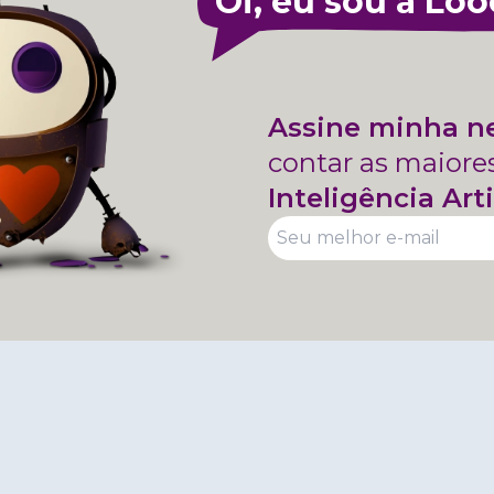
Oi, eu sou a Loo
Assine minha n
contar as maiore
Inteligência Arti