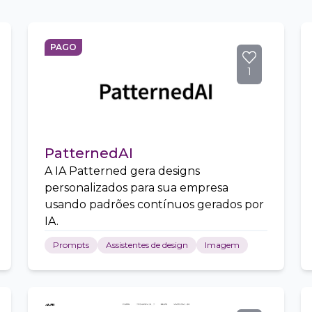
PAGO
1
PatternedAI
A IA Patterned gera designs
personalizados para sua empresa
usando padrões contínuos gerados por
IA.
Prompts
Assistentes de design
Imagem