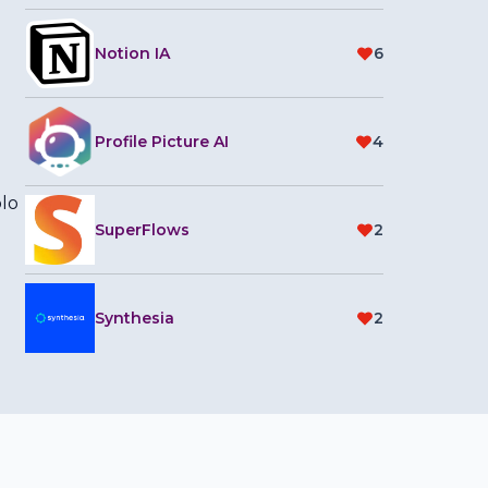
Notion IA
6
Profile Picture AI
4
lo
SuperFlows
2
Synthesia
2