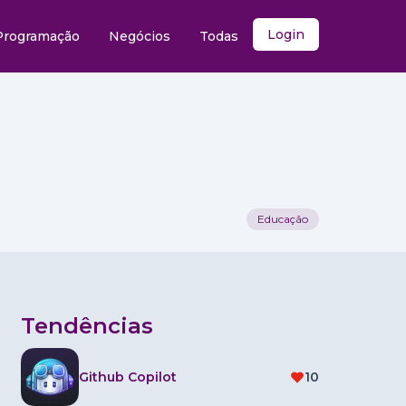
Login
Programação
Negócios
Todas
Educação
Tendências
Github Copilot
10