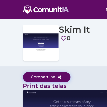
Skim It
0
Compartilhe
Print das telas