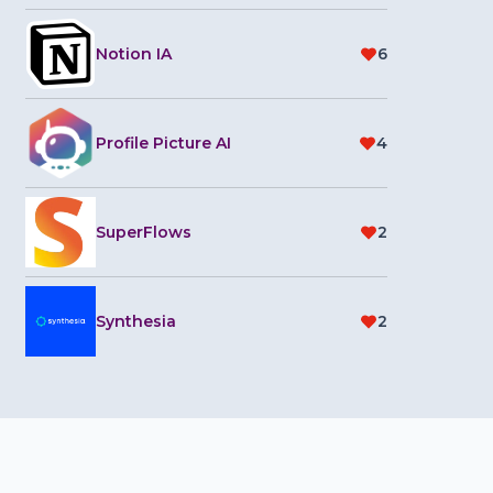
Notion IA
6
Profile Picture AI
4
SuperFlows
2
Synthesia
2