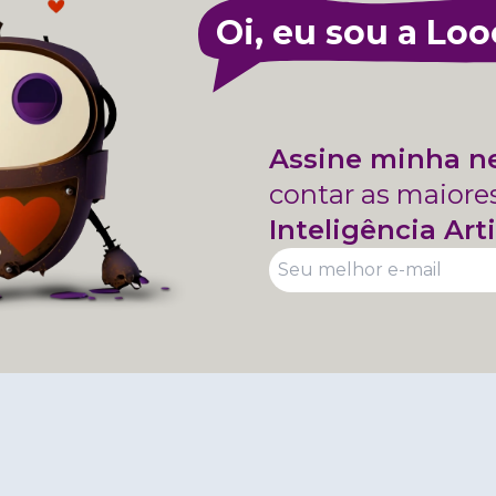
Oi, eu sou a Loo
Assine minha n
contar as maiore
Inteligência Arti