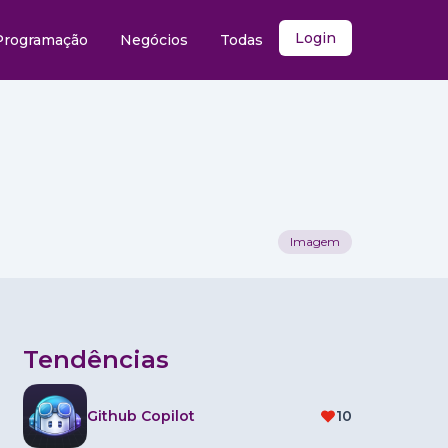
Login
Programação
Negócios
Todas
Imagem
Tendências
Github Copilot
10