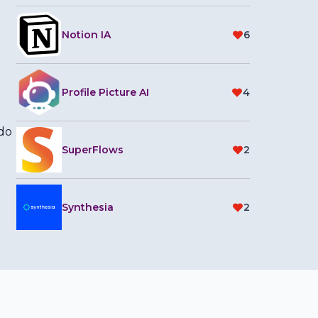
Notion IA
6
Profile Picture AI
4
ndo
SuperFlows
2
Synthesia
2