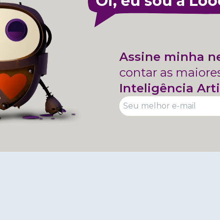
Oi, eu sou a Loo
Assine minha n
contar as maiore
Inteligência Arti