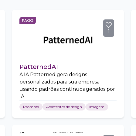
PAGO
1
PatternedAI
A IA Patterned gera designs
personalizados para sua empresa
usando padrões contínuos gerados por
IA.
Prompts
Assistentes de design
Imagem