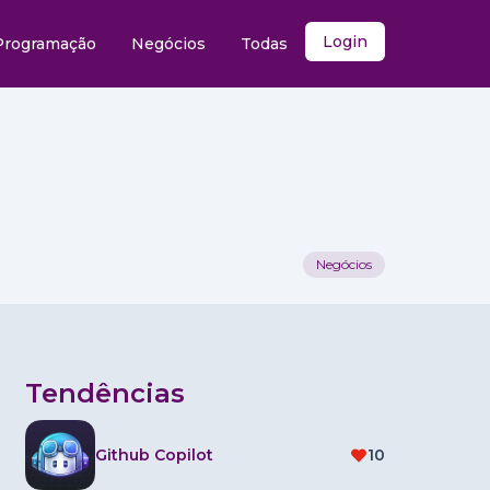
Login
Programação
Negócios
Todas
Negócios
Tendências
Github Copilot
10