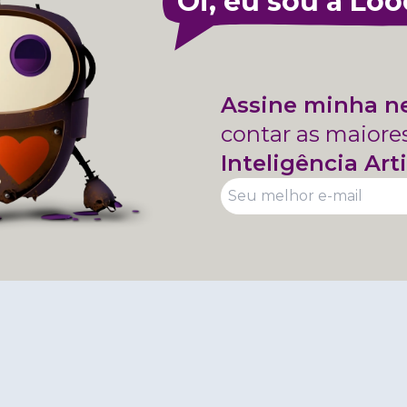
Oi, eu sou a Loo
Assine minha n
contar as maiore
Inteligência Arti