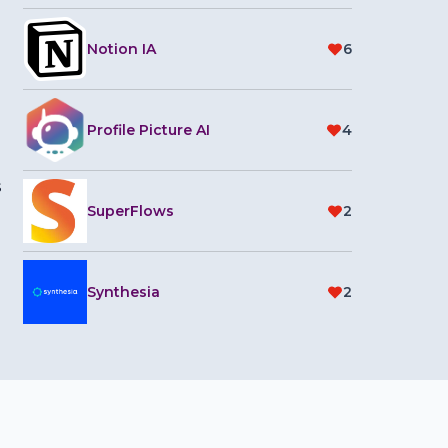
Notion IA
6
Profile Picture AI
4
s
SuperFlows
2
Synthesia
2