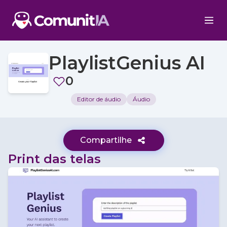
PlaylistGenius AI
0
Editor de áudio
Áudio
Compartilhe
Print das telas