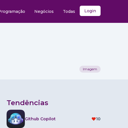
Login
Programação
Negócios
Todas
Imagem
Tendências
Github Copilot
10