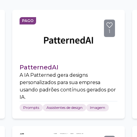
PAGO
1
PatternedAI
A IA Patterned gera designs
personalizados para sua empresa
usando padrões contínuos gerados por
IA.
Prompts
Assistentes de design
Imagem