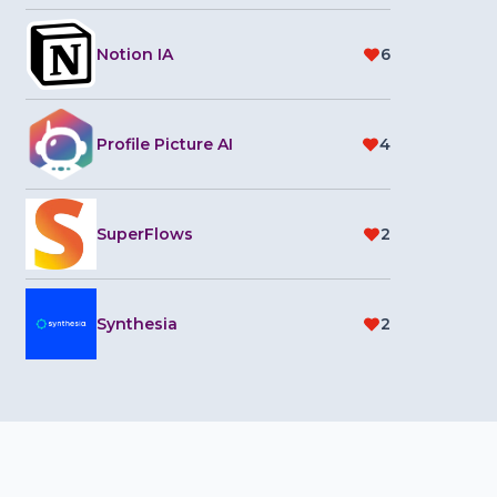
Notion IA
6
Profile Picture AI
4
SuperFlows
2
Synthesia
2