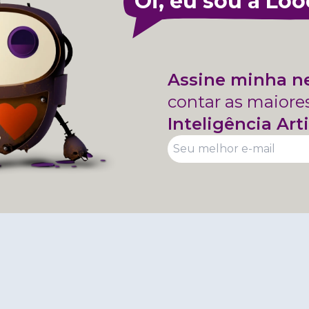
Oi, eu sou a Loo
Assine minha n
contar as maiore
Inteligência Arti