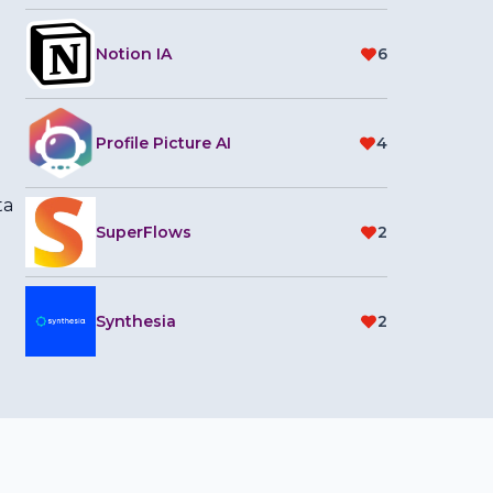
Notion IA
6
Profile Picture AI
4
ta
SuperFlows
2
Synthesia
2