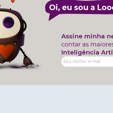
Oi, eu sou a Loo
Assine minha n
contar as maiore
Inteligência Arti