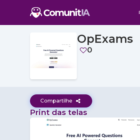
OpExams
0
Compartilhe
Print das telas