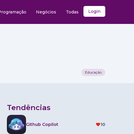
Login
Programação
Negócios
Todas
Educação
Tendências
Github Copilot
10