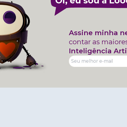
Oi, eu sou a Loo
Assine minha n
contar as maiore
Inteligência Arti