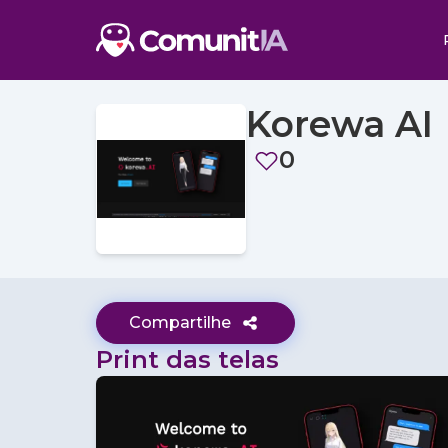
Korewa AI
0
Compartilhe
Print das telas