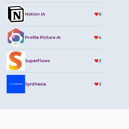
Notion IA
6
Profile Picture AI
4
SuperFlows
2
Synthesia
2