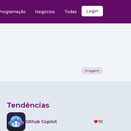
Login
Programação
Negócios
Todas
Imagem
Tendências
Github Copilot
10