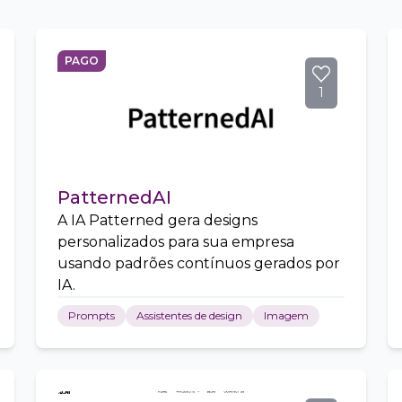
PAGO
1
PatternedAI
A IA Patterned gera designs
personalizados para sua empresa
usando padrões contínuos gerados por
IA.
Prompts
Assistentes de design
Imagem