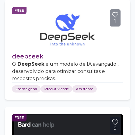
FREE
1
deepseek
O
DeepSeek
é um modelo de IA avançado ,
desenvolvido para otimizar consultas e
respostas precisas.
Escrita geral
Produtividade
Assistente
FREE
0