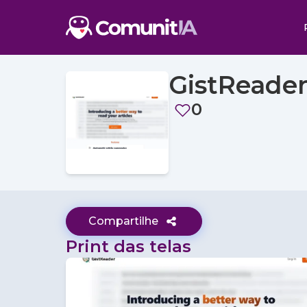
GistReade
0
Compartilhe
Print das telas