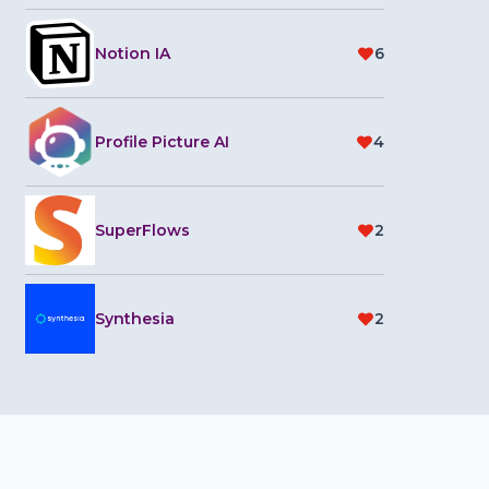
Notion IA
6
Profile Picture AI
4
SuperFlows
2
Synthesia
2