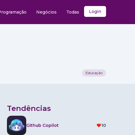
Login
Programação
Negócios
Todas
Educação
Tendências
Github Copilot
10