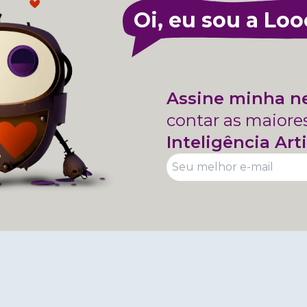
Oi, eu sou a Loo
Assine minha n
contar as maiore
Inteligência Arti