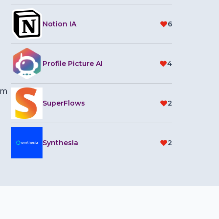
Notion IA
6
Profile Picture AI
4
om
SuperFlows
2
Synthesia
2