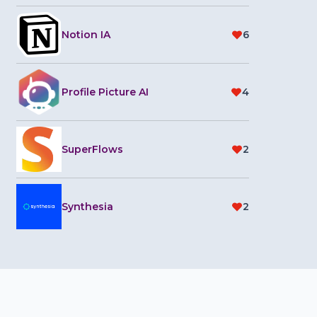
Notion IA
6
Profile Picture AI
4
SuperFlows
2
Synthesia
2