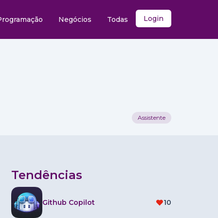
Login
Programação
Negócios
Todas
Assistente
Tendências
Github Copilot
10