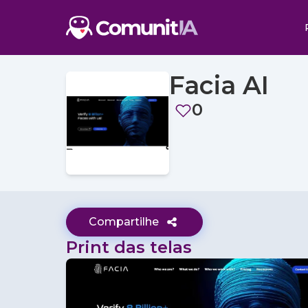
Facia AI
0
Compartilhe
Print das telas