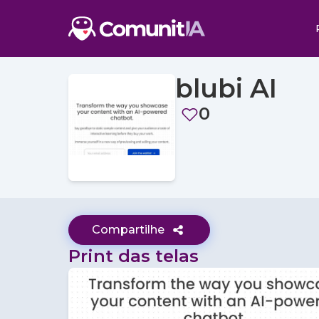
blubi AI
0
Compartilhe
Print das telas