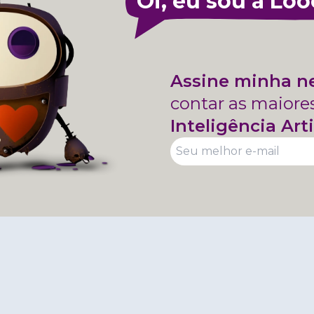
Oi, eu sou a Loo
Assine minha n
contar as maiore
Inteligência Arti