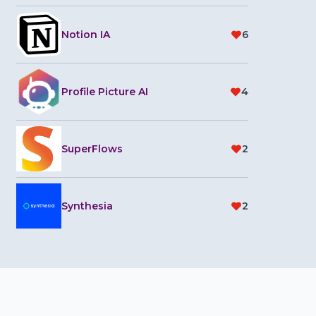
Notion IA
6
Profile Picture AI
4
SuperFlows
2
Synthesia
2