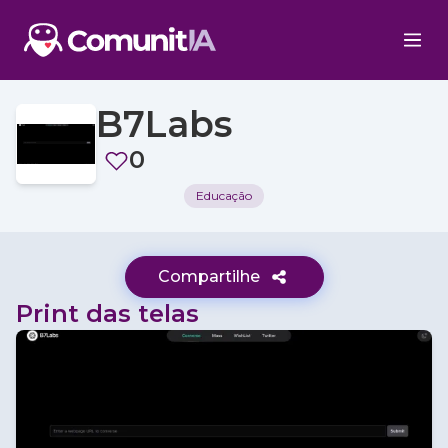
B7Labs
0
Educação
Compartilhe
Print das telas