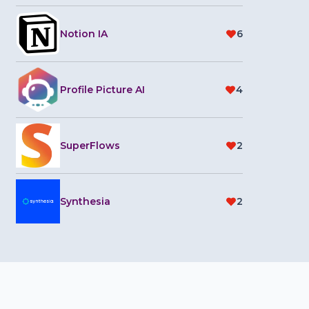
Notion IA
6
Profile Picture AI
4
SuperFlows
2
Synthesia
2