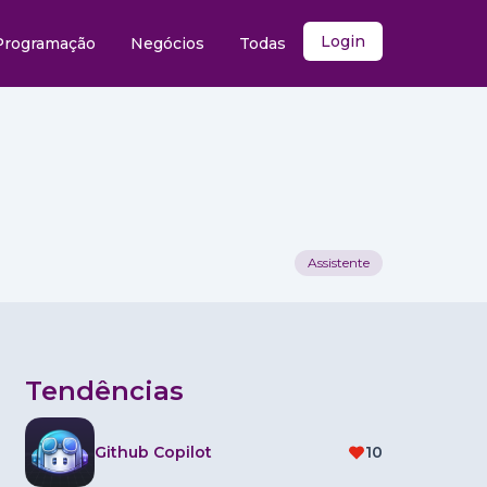
Login
Programação
Negócios
Todas
Assistente
Tendências
Github Copilot
10