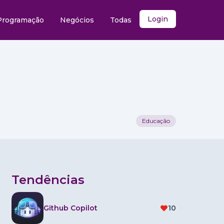
Login
Programação
Negócios
Todas
Educação
Tendências
Github Copilot
10