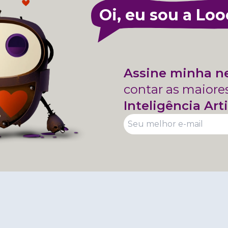
Oi, eu sou a Loo
Assine minha n
contar as maiore
Inteligência Arti