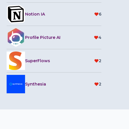
Notion IA
6
Profile Picture AI
4
SuperFlows
2
Synthesia
2