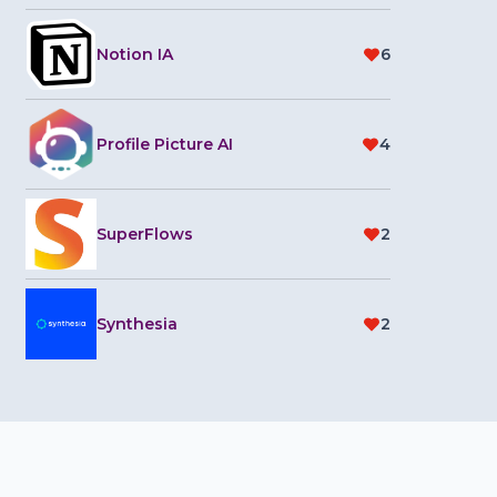
Notion IA
6
Profile Picture AI
4
o
SuperFlows
2
Synthesia
2