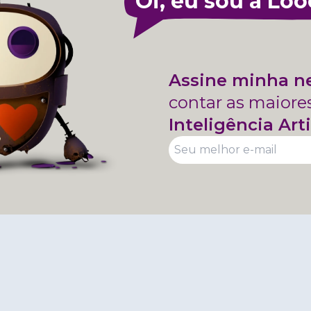
Oi, eu sou a Loo
Assine minha n
contar as maiore
Inteligência Arti